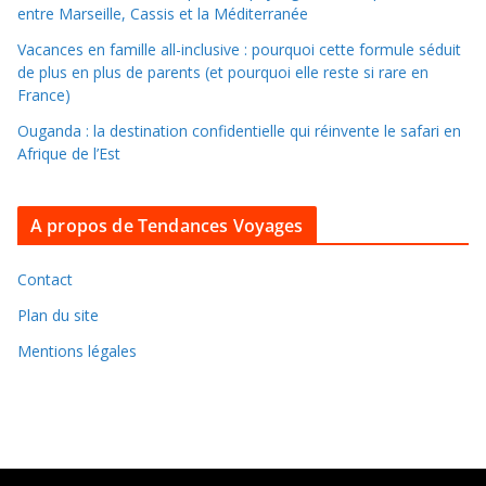
n
entre Marseille, Cassis et la Méditerranée
s
Vacances en famille all-inclusive : pourquoi cette formule séduit
l
de plus en plus de parents (et pourquoi elle reste si rare en
e
France)
s
Ouganda : la destination confidentielle qui réinvente le safari en
a
Afrique de l’Est
r
c
A propos de Tendances Voyages
h
i
v
Contact
e
Plan du site
s
Mentions légales