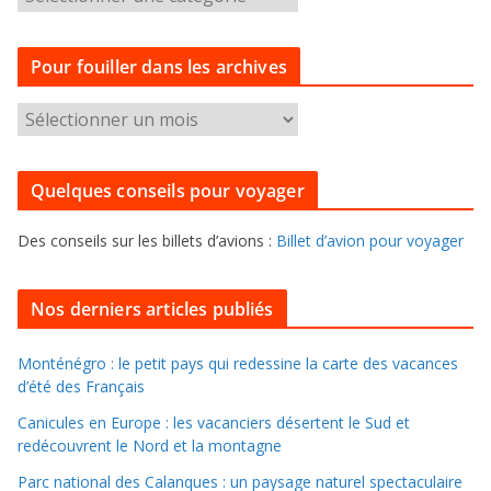
a
t
Pour fouiller dans les archives
é
g
P
o
o
r
u
i
Quelques conseils pour voyager
r
e
f
s
Des conseils sur les billets d’avions :
Billet d’avion pour voyager
o
u
i
Nos derniers articles publiés
l
l
Monténégro : le petit pays qui redessine la carte des vacances
d’été des Français
e
r
Canicules en Europe : les vacanciers désertent le Sud et
d
redécouvrent le Nord et la montagne
a
Parc national des Calanques : un paysage naturel spectaculaire