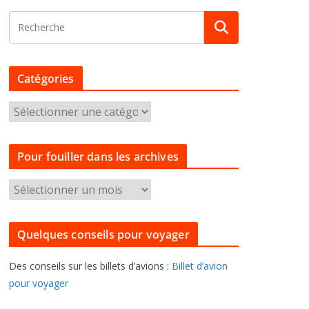
Catégories
C
a
t
Pour fouiller dans les archives
é
g
P
o
o
r
u
i
Quelques conseils pour voyager
r
e
f
s
Des conseils sur les billets d’avions :
Billet d’avion
o
pour voyager
u
i