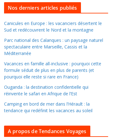
l
Nos derniers articles publiés
l
e
Canicules en Europe : les vacanciers désertent le
Sud et redécouvrent le Nord et la montagne
r
d
Parc national des Calanques : un paysage naturel
a
spectaculaire entre Marseille, Cassis et la
Méditerranée
n
s
Vacances en famille all-inclusive : pourquoi cette
l
formule séduit de plus en plus de parents (et
pourquoi elle reste si rare en France)
e
s
Ouganda : la destination confidentielle qui
a
réinvente le safari en Afrique de l’Est
r
Camping en bord de mer dans l’Hérault : la
c
tendance qui redéfinit les vacances au soleil
h
i
A propos de Tendances Voyages
v