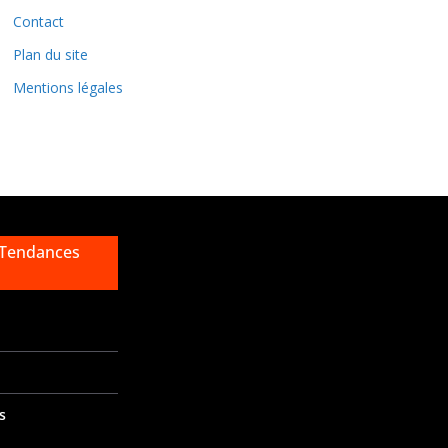
e
Contact
s
Plan du site
Mentions légales
 Tendances
s