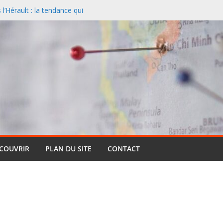
’Hérault : la tendance qui
l
nciers désertent le Sud et
ontagne
 un paysage naturel
 Cassis et la Méditerranée
ive : pourquoi cette formule
ts (et pourquoi elle reste si
entielle qui réinvente le safari
ÉCOUVRIR
PLAN DU SITE
CONTACT