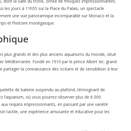
, dont la salle du trône, ornée de fresques impressionnantes.
s les jours à 11h55 sur la Place du Palais, un spectacle
 également une vue panoramique incomparable sur Monaco et la
mps et l’histoire monégasque.
phique
 plus grands et des plus anciens aquariums du monde, situé
 Méditerranée. Fondé en 1910 par le prince Albert Ier, grand
partager la connaissance des océans et de sensibiliser à leur
squelette de baleine suspendu au plafond, témoignant de
rez l’aquarium, où vous pourrez observer plus de 6 000
 aux requins impressionnants, en passant par une variété
sin tactile, une expérience amusante et éducative pour les