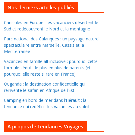
l
Nos derniers articles publiés
l
e
Canicules en Europe : les vacanciers désertent le
Sud et redécouvrent le Nord et la montagne
r
d
Parc national des Calanques : un paysage naturel
a
spectaculaire entre Marseille, Cassis et la
Méditerranée
n
s
Vacances en famille all-inclusive : pourquoi cette
l
formule séduit de plus en plus de parents (et
pourquoi elle reste si rare en France)
e
s
Ouganda : la destination confidentielle qui
a
réinvente le safari en Afrique de l’Est
r
Camping en bord de mer dans l’Hérault : la
c
tendance qui redéfinit les vacances au soleil
h
i
A propos de Tendances Voyages
v