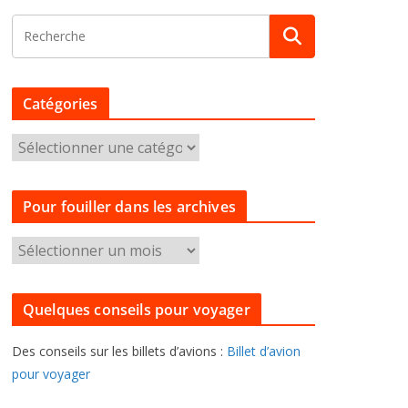
Catégories
C
a
t
Pour fouiller dans les archives
é
g
P
o
o
r
u
i
Quelques conseils pour voyager
r
e
f
s
Des conseils sur les billets d’avions :
Billet d’avion
o
pour voyager
u
i