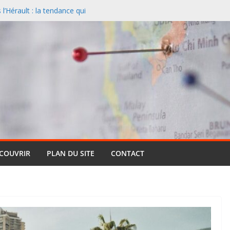
’Hérault : la tendance qui
l
nciers désertent le Sud et
ontagne
 un paysage naturel
 Cassis et la Méditerranée
ive : pourquoi cette formule
ts (et pourquoi elle reste si
entielle qui réinvente le safari
ÉCOUVRIR
PLAN DU SITE
CONTACT