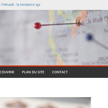
’Hérault : la tendance qui
l
nciers désertent le Sud et
ontagne
 un paysage naturel
 Cassis et la Méditerranée
ive : pourquoi cette formule
ts (et pourquoi elle reste si
entielle qui réinvente le safari
ÉCOUVRIR
PLAN DU SITE
CONTACT