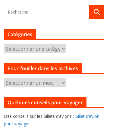
Catégories
C
a
t
Pour fouiller dans les archives
é
g
P
o
o
r
u
i
Quelques conseils pour voyager
r
e
f
s
Des conseils sur les billets d’avions :
Billet d’avion
o
pour voyager
u
i