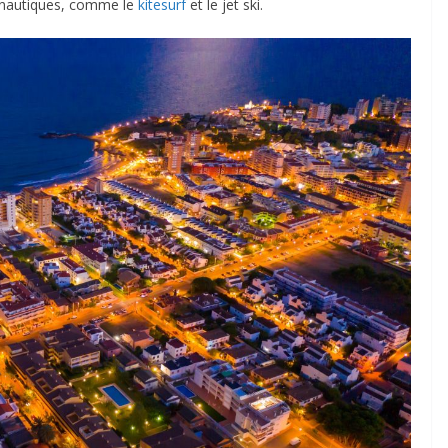
 nautiques, comme le
kitesurf
et le jet ski.