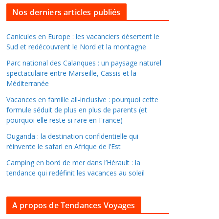
l
Nos derniers articles publiés
l
e
Canicules en Europe : les vacanciers désertent le
Sud et redécouvrent le Nord et la montagne
r
d
Parc national des Calanques : un paysage naturel
a
spectaculaire entre Marseille, Cassis et la
Méditerranée
n
s
Vacances en famille all-inclusive : pourquoi cette
l
formule séduit de plus en plus de parents (et
pourquoi elle reste si rare en France)
e
s
Ouganda : la destination confidentielle qui
a
réinvente le safari en Afrique de l’Est
r
Camping en bord de mer dans l’Hérault : la
c
tendance qui redéfinit les vacances au soleil
h
i
A propos de Tendances Voyages
v