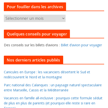
t
Pour fouiller dans les archives
é
g
P
o
o
r
u
i
Quelques conseils pour voyager
r
e
f
s
Des conseils sur les billets d’avions :
Billet d’avion pour voyager
o
u
i
Nos derniers articles publiés
l
l
Canicules en Europe : les vacanciers désertent le Sud et
redécouvrent le Nord et la montagne
e
r
Parc national des Calanques : un paysage naturel spectaculaire
d
entre Marseille, Cassis et la Méditerranée
a
Vacances en famille all-inclusive : pourquoi cette formule séduit
n
de plus en plus de parents (et pourquoi elle reste si rare en
s