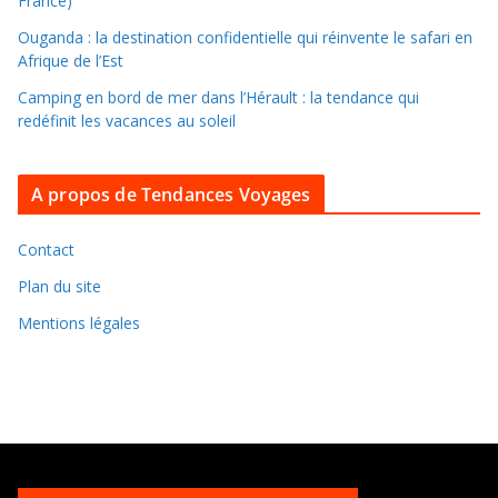
France)
l
Ouganda : la destination confidentielle qui réinvente le safari en
e
Afrique de l’Est
s
Camping en bord de mer dans l’Hérault : la tendance qui
a
redéfinit les vacances au soleil
r
c
A propos de Tendances Voyages
h
i
v
Contact
e
Plan du site
s
Mentions légales