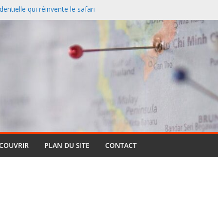
entielle qui réinvente le safari
 redessine la carte des
nciers désertent le Sud et
ontagne
 un paysage naturel
 Cassis et la Méditerranée
ive : pourquoi cette formule
ts (et pourquoi elle reste si
ÉCOUVRIR
PLAN DU SITE
CONTACT