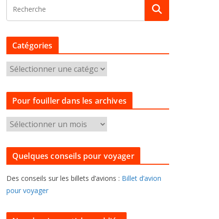
Catégories
C
a
t
Pour fouiller dans les archives
é
g
P
o
o
r
u
i
Quelques conseils pour voyager
r
e
f
s
Des conseils sur les billets d’avions :
Billet d’avion
o
pour voyager
u
i