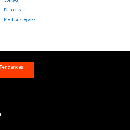
Contact
s
Plan du site
Mentions légales
 Tendances
s