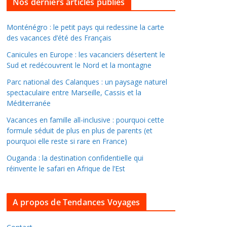
l
Nos derniers articles publiés
l
e
Monténégro : le petit pays qui redessine la carte
des vacances d’été des Français
r
d
Canicules en Europe : les vacanciers désertent le
a
Sud et redécouvrent le Nord et la montagne
n
Parc national des Calanques : un paysage naturel
s
spectaculaire entre Marseille, Cassis et la
l
Méditerranée
e
Vacances en famille all-inclusive : pourquoi cette
s
formule séduit de plus en plus de parents (et
a
pourquoi elle reste si rare en France)
r
Ouganda : la destination confidentielle qui
c
réinvente le safari en Afrique de l’Est
h
i
A propos de Tendances Voyages
v
e