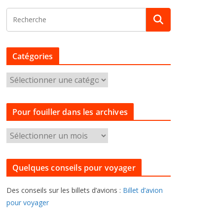
Catégories
C
a
t
Pour fouiller dans les archives
é
g
P
o
o
r
u
i
Quelques conseils pour voyager
r
e
f
s
Des conseils sur les billets d’avions :
Billet d’avion
o
pour voyager
u
i