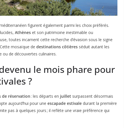
n méditerranéen figurent également parmi les choix préférés.
lucides,
Athènes
et son patrimoine inestimable ou
e, toutes incarnent cette recherche d’évasion sous le signe
 Cette mosaïque de
destinations côtières
séduit autant les
e ou de découvertes culinaires.
il devenu le mois phare pour
ivales ?
 de réservation
: les départs en
juillet
surpassent désormais
opte aujourd’hui pour une
escapade estivale
durant la première
mite pas à quelques jours ; il reflète une vraie préférence qui