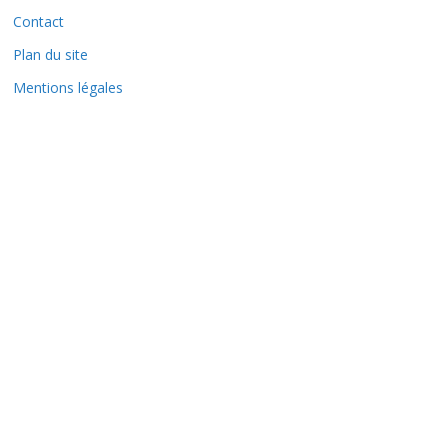
e
Contact
s
Plan du site
Mentions légales