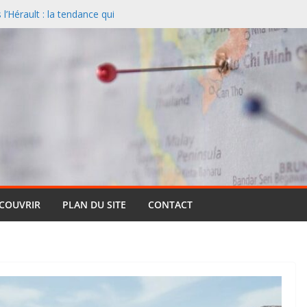
’Hérault : la tendance qui
l
nciers désertent le Sud et
ontagne
 un paysage naturel
 Cassis et la Méditerranée
ive : pourquoi cette formule
ts (et pourquoi elle reste si
entielle qui réinvente le safari
ÉCOUVRIR
PLAN DU SITE
CONTACT