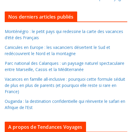
o
u
i
Nos derniers articles publiés
l
l
Monténégro : le petit pays qui redessine la carte des vacances
d’été des Français
e
r
Canicules en Europe : les vacanciers désertent le Sud et
d
redécouvrent le Nord et la montagne
a
Parc national des Calanques : un paysage naturel spectaculaire
n
entre Marseille, Cassis et la Méditerranée
s
Vacances en famille all-inclusive : pourquoi cette formule séduit
l
de plus en plus de parents (et pourquoi elle reste si rare en
e
France)
s
Ouganda : la destination confidentielle qui réinvente le safari en
a
Afrique de l’Est
r
c
A propos de Tendances Voyages
h