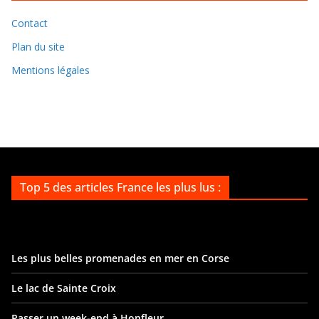
i
v
Contact
e
Plan du site
s
Mentions légales
Top 5 des articles France les plus lus :
Les plus belles promenades en mer en Corse
Le lac de Sainte Croix
Passer un week-end à Honfleur