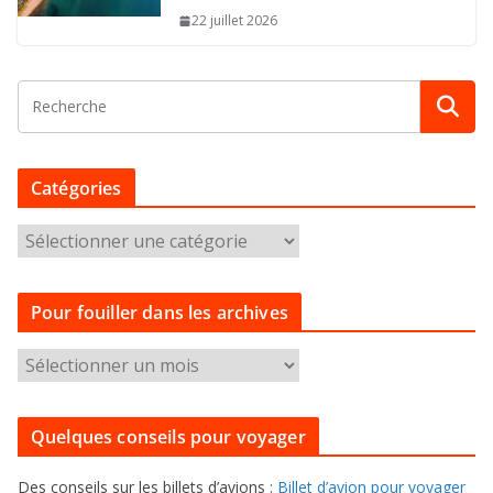
22 juillet 2026
Catégories
C
a
t
Pour fouiller dans les archives
é
g
P
o
o
r
u
i
Quelques conseils pour voyager
r
e
f
s
Des conseils sur les billets d’avions :
Billet d’avion pour voyager