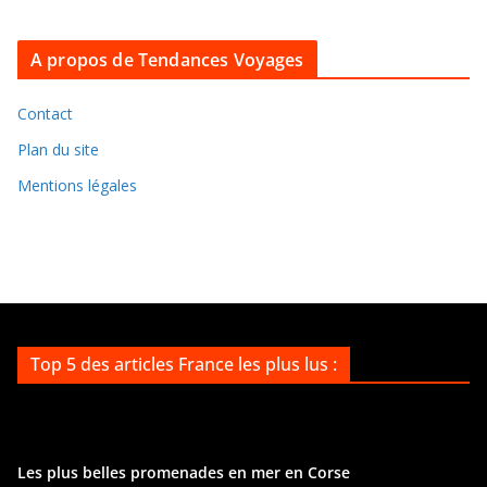
r
c
A propos de Tendances Voyages
h
i
v
Contact
e
Plan du site
s
Mentions légales
Top 5 des articles France les plus lus :
Les plus belles promenades en mer en Corse