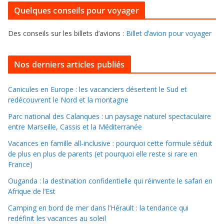
u
i
Quelques conseils pour voyager
r
e
f
s
Des conseils sur les billets d’avions :
Billet d’avion pour voyager
o
u
i
Nos derniers articles publiés
l
l
Canicules en Europe : les vacanciers désertent le Sud et
redécouvrent le Nord et la montagne
e
r
Parc national des Calanques : un paysage naturel spectaculaire
d
entre Marseille, Cassis et la Méditerranée
a
Vacances en famille all-inclusive : pourquoi cette formule séduit
n
de plus en plus de parents (et pourquoi elle reste si rare en
s
France)
l
Ouganda : la destination confidentielle qui réinvente le safari en
e
Afrique de l’Est
s
Camping en bord de mer dans l’Hérault : la tendance qui
a
redéfinit les vacances au soleil