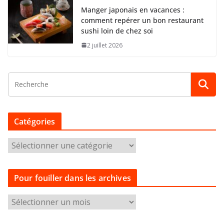
Manger japonais en vacances :
comment repérer un bon restaurant
sushi loin de chez soi
2 juillet 2026
Catégories
C
a
t
Pour fouiller dans les archives
é
g
P
o
o
r