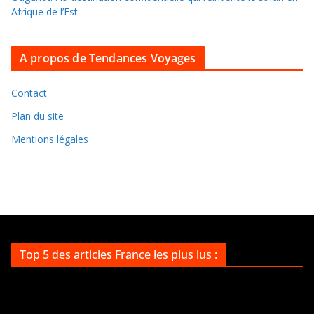
a
Afrique de l’Est
r
c
A propos de Tendances Voyages
h
i
v
Contact
e
Plan du site
s
Mentions légales
Top 5 des articles France les plus lus :