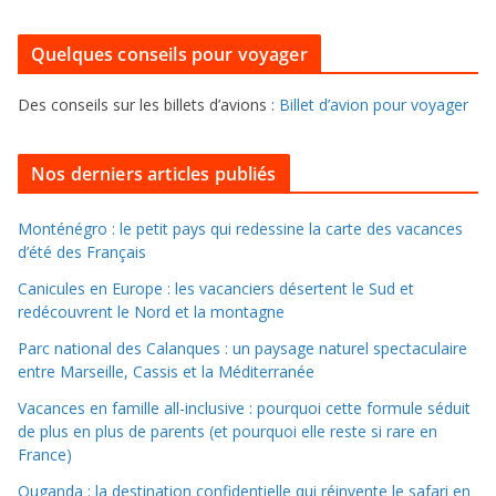
o
r
u
i
Quelques conseils pour voyager
r
e
f
s
Des conseils sur les billets d’avions :
Billet d’avion pour voyager
o
u
i
Nos derniers articles publiés
l
l
Monténégro : le petit pays qui redessine la carte des vacances
d’été des Français
e
r
Canicules en Europe : les vacanciers désertent le Sud et
d
redécouvrent le Nord et la montagne
a
Parc national des Calanques : un paysage naturel spectaculaire
n
entre Marseille, Cassis et la Méditerranée
s
Vacances en famille all-inclusive : pourquoi cette formule séduit
l
de plus en plus de parents (et pourquoi elle reste si rare en
e
France)
s
Ouganda : la destination confidentielle qui réinvente le safari en