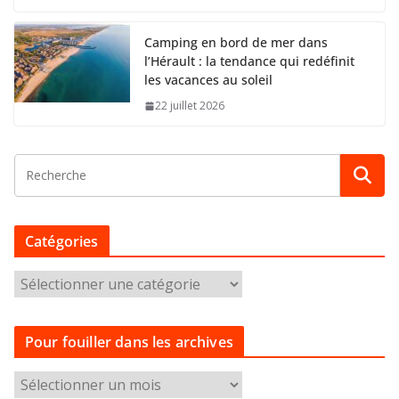
Camping en bord de mer dans
l’Hérault : la tendance qui redéfinit
les vacances au soleil
22 juillet 2026
Catégories
C
a
t
Pour fouiller dans les archives
é
g
P
o