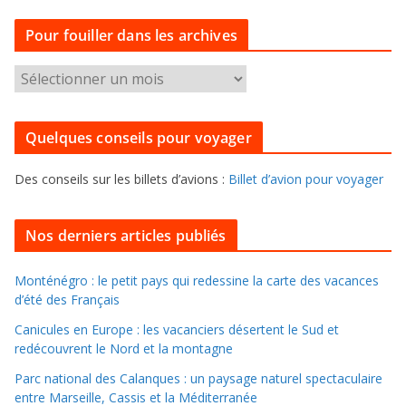
t
Pour fouiller dans les archives
é
g
P
o
o
r
u
i
Quelques conseils pour voyager
r
e
f
s
Des conseils sur les billets d’avions :
Billet d’avion pour voyager
o
u
i
Nos derniers articles publiés
l
l
Monténégro : le petit pays qui redessine la carte des vacances
d’été des Français
e
r
Canicules en Europe : les vacanciers désertent le Sud et
d
redécouvrent le Nord et la montagne
a
Parc national des Calanques : un paysage naturel spectaculaire
n
entre Marseille, Cassis et la Méditerranée