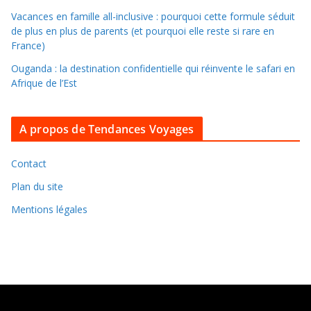
s
Vacances en famille all-inclusive : pourquoi cette formule séduit
l
de plus en plus de parents (et pourquoi elle reste si rare en
e
France)
s
Ouganda : la destination confidentielle qui réinvente le safari en
a
Afrique de l’Est
r
c
A propos de Tendances Voyages
h
i
v
Contact
e
Plan du site
s
Mentions légales