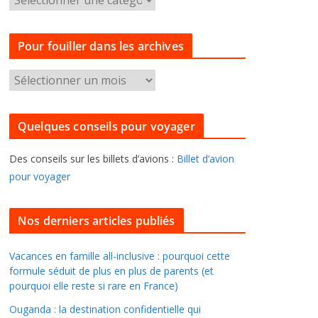
a
t
Pour fouiller dans les archives
é
g
P
o
o
r
u
i
Quelques conseils pour voyager
r
e
f
s
Des conseils sur les billets d’avions :
Billet d’avion
o
pour voyager
u
i
l
Nos derniers articles publiés
l
e
Vacances en famille all-inclusive : pourquoi cette
formule séduit de plus en plus de parents (et
r
pourquoi elle reste si rare en France)
d
a
Ouganda : la destination confidentielle qui