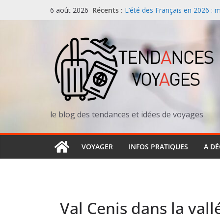
Passer
Manger japonais en vacances
Récents :
6 août 2026
restaurant sushi loin de chez 
au
L’été des Français en 2026 : 
contenu
Vacances en famille all-inclus
séduit de plus en plus de paren
rare en France)
Ouganda : la destination confid
en Afrique de l’Est
Camping en bord de mer dans l
redéfinit les vacances au solei
le blog des tendances et idées de voyages
VOYAGER
INFOS PRATIQUES
A D
Val Cenis dans la val