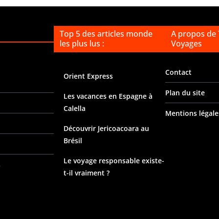
Top 5 des articles monde
A propos de
les plus lus :
Voyages
Contact
Orient Express
Plan du site
Les vacances en Espagne à
Calella
Mentions légale
Découvrir Jericoacoara au
Brésil
Le voyage responsable existe-
s
t-il vraiment ?