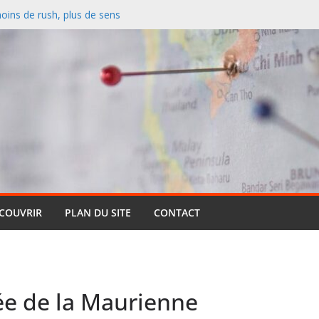
 : comment repérer un bon
soi
moins de rush, plus de sens
ive : pourquoi cette formule
ts (et pourquoi elle reste si
entielle qui réinvente le safari
’Hérault : la tendance qui
l
ÉCOUVRIR
PLAN DU SITE
CONTACT
lée de la Maurienne