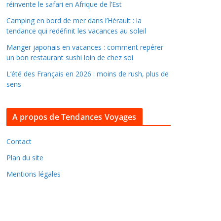
réinvente le safari en Afrique de l’Est
n
s
Camping en bord de mer dans l’Hérault : la
l
tendance qui redéfinit les vacances au soleil
e
Manger japonais en vacances : comment repérer
s
un bon restaurant sushi loin de chez soi
a
L’été des Français en 2026 : moins de rush, plus de
r
sens
c
h
A propos de Tendances Voyages
i
v
e
Contact
s
Plan du site
Mentions légales