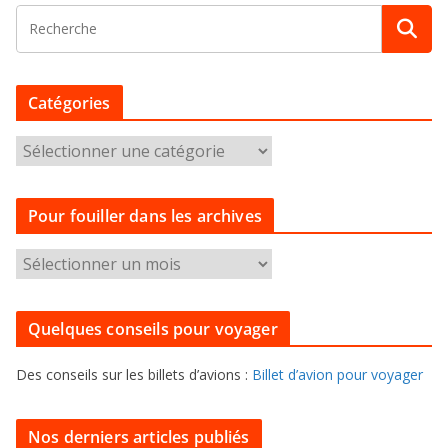
Catégories
C
a
t
Pour fouiller dans les archives
é
g
P
o
o
r
u
i
Quelques conseils pour voyager
r
e
f
s
Des conseils sur les billets d’avions :
Billet d’avion pour voyager
o
u
i
Nos derniers articles publiés