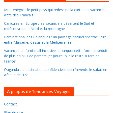
l
l
Monténégro : le petit pays qui redessine la carte des vacances
d’été des Français
e
r
Canicules en Europe : les vacanciers désertent le Sud et
d
redécouvrent le Nord et la montagne
a
Parc national des Calanques : un paysage naturel spectaculaire
n
entre Marseille, Cassis et la Méditerranée
s
Vacances en famille all-inclusive : pourquoi cette formule séduit
l
de plus en plus de parents (et pourquoi elle reste si rare en
e
France)
s
Ouganda : la destination confidentielle qui réinvente le safari en
a
Afrique de l’Est
r
c
A propos de Tendances Voyages
h
i
v
Contact
e
Plan du site