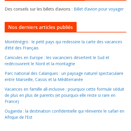
e
f
s
Des conseils sur les billets d’avions :
Billet d’avion pour voyager
o
u
i
Nos derniers articles publiés
l
l
Monténégro : le petit pays qui redessine la carte des vacances
d’été des Français
e
r
Canicules en Europe : les vacanciers désertent le Sud et
d
redécouvrent le Nord et la montagne
a
Parc national des Calanques : un paysage naturel spectaculaire
n
entre Marseille, Cassis et la Méditerranée
s
Vacances en famille all-inclusive : pourquoi cette formule séduit
l
de plus en plus de parents (et pourquoi elle reste si rare en
e
France)
s
Ouganda : la destination confidentielle qui réinvente le safari en
a
Afrique de l’Est
r
c