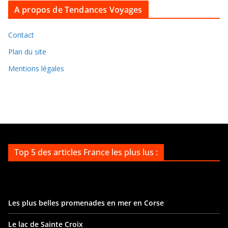
A propos de Tendances Voyages
h
i
v
Contact
e
Plan du site
s
Mentions légales
Top 5 des articles France les plus lus :
Les plus belles promenades en mer en Corse
Le lac de Sainte Croix