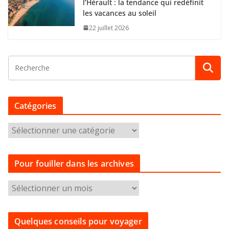
l’Hérault : la tendance qui redéfinit
les vacances au soleil
22 juillet 2026
Catégories
C
a
t
Pour fouiller dans les archives
é
g
P
o
o
r
u
i
Quelques conseils pour voyager
r