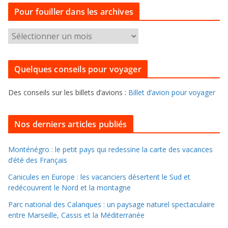
t
Pour fouiller dans les archives
é
g
P
o
o
r
u
i
Quelques conseils pour voyager
r
e
f
s
Des conseils sur les billets d’avions :
Billet d’avion pour voyager
o
u
i
Nos derniers articles publiés
l
l
Monténégro : le petit pays qui redessine la carte des vacances
d’été des Français
e
r
Canicules en Europe : les vacanciers désertent le Sud et
d
redécouvrent le Nord et la montagne
a
Parc national des Calanques : un paysage naturel spectaculaire
n
entre Marseille, Cassis et la Méditerranée
s