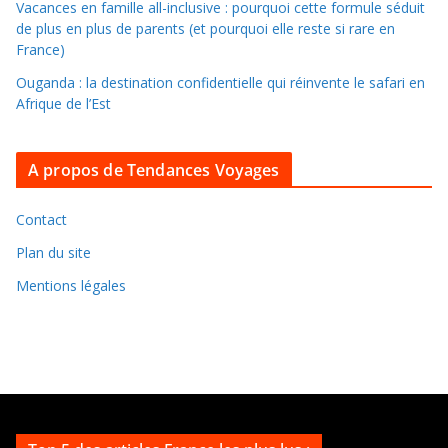
Vacances en famille all-inclusive : pourquoi cette formule séduit
l
de plus en plus de parents (et pourquoi elle reste si rare en
e
France)
s
Ouganda : la destination confidentielle qui réinvente le safari en
a
Afrique de l’Est
r
c
A propos de Tendances Voyages
h
i
v
Contact
e
Plan du site
s
Mentions légales