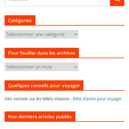
Catégories
C
a
t
Pour fouiller dans les archives
é
g
P
o
o
r
u
i
Quelques conseils pour voyager
r
e
f
s
Des conseils sur les billets d’avions :
Billet d’avion pour voyager
o
u
i
Nos derniers articles publiés
l