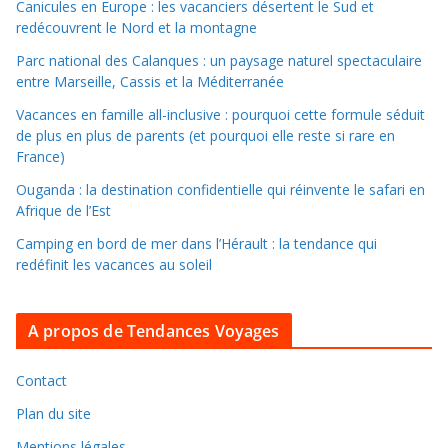
l
Canicules en Europe : les vacanciers désertent le Sud et
redécouvrent le Nord et la montagne
e
r
Parc national des Calanques : un paysage naturel spectaculaire
d
entre Marseille, Cassis et la Méditerranée
a
Vacances en famille all-inclusive : pourquoi cette formule séduit
n
de plus en plus de parents (et pourquoi elle reste si rare en
s
France)
l
Ouganda : la destination confidentielle qui réinvente le safari en
e
Afrique de l’Est
s
Camping en bord de mer dans l’Hérault : la tendance qui
a
redéfinit les vacances au soleil
r
c
A propos de Tendances Voyages
h
i
v
Contact
e
Plan du site
s
Mentions légales